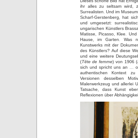
Dieses schöne Bild hat Er
ihr alles zu seltsam wird,
Surrealisten. Und im Museum
Scharf-Gerstenberg, hat sic
und umgesetzt: surrealisti
ungarischen Künstlers Brassaï
Matisse, Picasso, Klee. Und 
Hause, im Garten. Was n
Kunstwerks mit der Dokument
des Künstlers? Auf diese We
und eine weitere Deutungseb
(
Tête de femme
) von 1906 (
sich und spricht uns an … o
authentischen Kontext zu
Versionen desselben Motiv
Malerwerkzeug und allerlei Ut
Tatsache, dass Kunst eben
Reflexionen über Abhängigkei