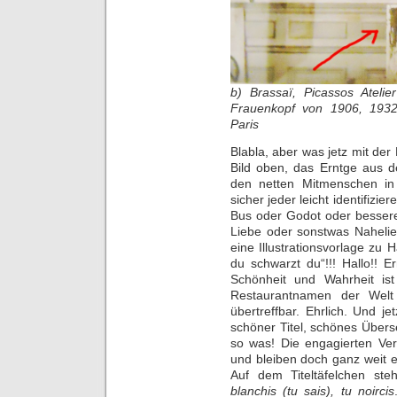
b) Brassaï, Picassos Ateli
Frauenkopf von 1906, 1932, 
Paris
Blabla, aber was jetz mit der
Bild oben, das Erntge aus
den netten Mitmenschen in 
sicher jeder leicht identifizie
Bus oder Godot oder bessere
Liebe oder sonstwas Nahelie
eine Illustrationsvorlage zu
du schwarzt du“!!! Hallo!! E
Schönheit und Wahrheit ist 
Restaurantnamen der Welt
übertreffbar. Ehrlich. Und je
schöner Titel, schönes Über
so was! Die engagierten Ver
und bleiben doch ganz weit 
Auf dem Titeltäfelchen ste
blanchis (tu sais), tu noircis