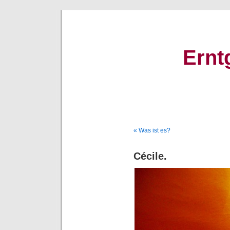
Ernt
« Was ist es?
Cécile.