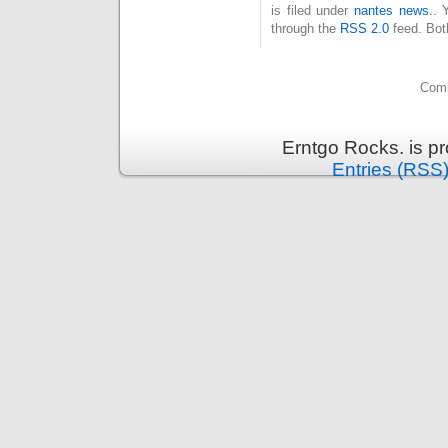
is filed under
nantes news.
. 
through the
RSS 2.0
feed. Bot
Comm
Erntgo Rocks. is p
Entries (RSS