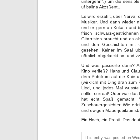
untergehn”.) um die sensible
uf balina Akzsßent…
Es wird erzählt, über Narva, 
Musiker. Und dann wieder ni
und er gern an Kokain und bil
frisch schwarz-gestrichen
Gitarristen braucht und es a
und den Geschichten mit 
gesehen. Keiner im Saal üb
nämlich abgekackt hat und zw
Und was passierte dann? A
Kino verließ? Hans und Clau
dem Publikum auf die Knie un
(wirklich! mit Ding dran zum
Lied, und jedes Mal wusst
sollte: surreal! Oder war da
hat echt Spaß gemacht. Vo
Zuschauergesichter. Wie erfr
und ewigen Mauerjubiläumsbi
Ein Hoch, ein Prosit. Das deuts
This entry was posted on Wed