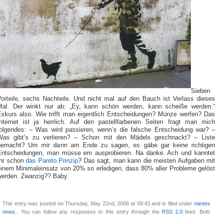
Sieben
Vorteile, sechs Nachteile. Und nicht mal auf den Bauch ist Verlass dieses
Mal. Der winkt nur ab: „Ey, kann schön werden, kann scheiße werden.“
Exkurs also. Wie trifft man eigentlich Entscheidungen? Münze werfen? Das
Internet ist ja herrlich. Auf den pastellfarbenen Seiten fragt man mich
folgendes: – Was wird passieren, wenn’s die falsche Entscheidung war? –
Was gibt’s zu verlieren? – Schon mit den Mädels geschnackt? – Liste
gemacht? Um mir dann am Ende zu sagen, es gäbe gar keine richtigen
Entscheidungen, man müsse em ausprobieren. Na danke. Ach und kanntet
Ihr schon
das Pareto Prinzip
? Das sagt, man kann die meisten Aufgaben mit
einem Minimaleinsatz von 20% so erledigen, dass 80% aller Probleme gelöst
werden. Zwanzig?? Baby.
This entry was posted on Thursday, May 22nd, 2008 at 09:43 and is filed under
nantes
news.
. You can follow any responses to this entry through the
RSS 2.0
feed. Both