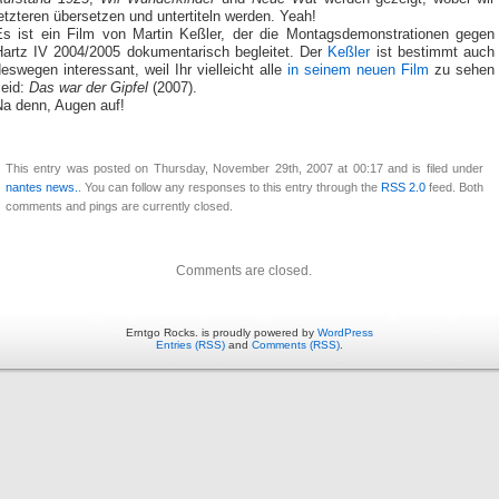
etzteren übersetzen und untertiteln werden. Yeah!
Es ist ein Film von Martin Keßler, der die Montagsdemonstrationen gegen
Hartz IV 2004/2005 dokumentarisch begleitet. Der
Keßler
ist bestimmt auch
eswegen interessant, weil Ihr vielleicht alle
in seinem neuen Film
zu sehen
seid:
Das war der Gipfel
(2007).
Na denn, Augen auf!
This entry was posted on Thursday, November 29th, 2007 at 00:17 and is filed under
nantes news.
. You can follow any responses to this entry through the
RSS 2.0
feed. Both
comments and pings are currently closed.
Comments are closed.
Erntgo Rocks. is proudly powered by
WordPress
Entries (RSS)
and
Comments (RSS)
.