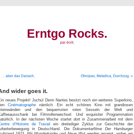
Erntgo Rocks.
par écrit.
« … aber das Danach.
Ohropax, Metallica, Durchzug. »
And wider goes it.
Ein neues Projekt! Juchu! Denn Nantes besitzt noch ein weiteres Superkino,
den
Cinématographe
nämlich. Ein echt schönes Kino mit grandiosen
Steinwänden und den bequemsten roten Sesseln der Welt und
Kaffeeausschank bei Filmrollenwechsel. Und exquisiter Programmation
natürlich. In der nächsten Woche startet dort in Zusammenarbeit mit dem
Centre d’Histoire de Travail
ein dreiteiliger Zyklus zur Geschichte der
Arbeiterbewegung in Deutschland. Die Dokumentarfilme
Der Hamburger
Aufstand 1923
,
Wir Wunderkinder
und
Neue Wut
werden gezeigt, wobei wir