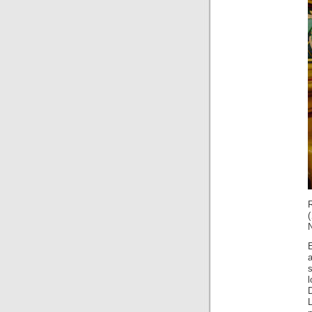
(
N
l
D
L