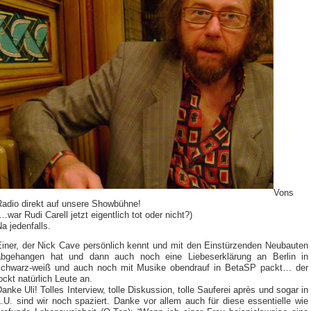
Vons
Radio direkt auf unsere Showbühne!
…war Rudi Carell jetzt eigentlich tot oder nicht?)
a jedenfalls.
Einer, der Nick Cave persönlich kennt und mit den Einstürzenden Neubauten
abgehangen hat und dann auch noch eine Liebeserklärung an Berlin in
schwarz-weiß und auch noch mit Musike obendrauf in BetaSP packt… der
ockt natürlich Leute an.
anke Uli! Tolles Interview, tolle Diskussion, tolle Sauferei après und sogar in
.U. sind wir noch spaziert. Danke vor allem auch für diese essentielle wie