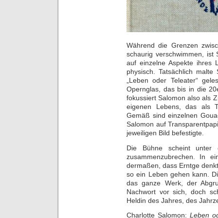
Während die Grenzen zwisch
schaurig verschwimmen, ist 
auf einzelne Aspekte ihres L
physisch. Tatsächlich malte
„Leben oder Teleater“ gele
Opernglas, das bis in die 2
fokussiert Salomon also als
eigenen Lebens, das als Th
Gemäß sind einzelnen Goua
Salomon auf Transparentpapi
jeweiligen Bild befestigte.
Die Bühne scheint unter
zusammenzubrechen. In ei
dermaßen, dass Erntge denkt, d
so ein Leben gehen kann. D
das ganze Werk, der Abgrun
Nachwort vor sich, doch sch
Heldin des Jahres, des Jahrz
Charlotte Salomon:
Leben od