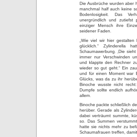
Die Ausbrüche wurden aber h
manchmal half auch keine s
Bodenlosigkeit. Das Ve
unergründlich und zutiefst
einziger Mensch ihre Einze
seidener Faden.
„Wie viel wir hier gestalte
glücklich.“ Zylinderella
Schaumawerbung. ‚Die sieht 
immer nur Verschwinden un
und klappte den Rechner zu.
wieder so gut geht.“ Ein za
und für einen Moment war B
Glücks, was da zu ihr herüb
Binoche wusste nicht recht
Dumpfe sollte endlich aufhö
allem.
Binoche packte schließlich d
herüber. Gerade als Zylinder
dabei verträumt summte, kü
so. Das Summen verstummte
hatte sie nichts mehr zu be
Schaumafrauen treffen, damit