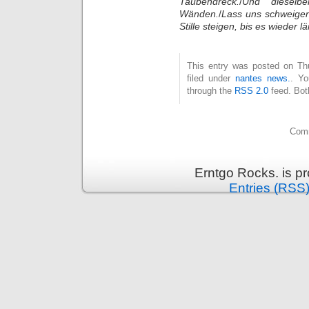
Taubendreck.
/
Und dieselb
Wänden.
/
Lass uns schweigen,
Stille steigen, bis es wieder l
This entry was posted on Thu
filed under
nantes news.
. Yo
through the
RSS 2.0
feed. Bot
Comm
Erntgo Rocks. is p
Entries (RSS