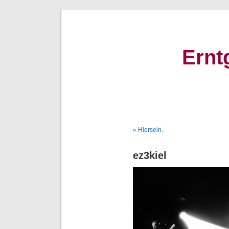
Ernt
« Hiersein.
ez3kiel