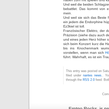
Und weil die beiden Schlagze
bebattlet. Das kommt von e
mein.
Und weil sie sich das Beste
ein jedem die Endorphine hüp
Ez3kiel ist toll.
Französischer Elektro, der d
Präzision (siehe dazu auch de
und eines jeden Herz höher 
sich beim Konzert kurz die H
bis ins Knochenmark wum
vorstellen, wenn man sich
Hö
führt. Wahrhaft, es ist ein Tr
This entry was posted on Satu
filed under
nantes news.
. Yo
through the
RSS 2.0
feed. Bot
Comm
Erntgo Rocks. is p