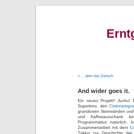
Ernt
« … aber das Danach.
And wider goes it.
Ein neues Projekt! Juchu! 
Superkino, den
Cinématogr
grandiosen Steinwänden und
und Kaffeeausschank bei
Programmation natürlich. 
Zusammenarbeit mit dem
Ce
Zyklus zur Geschichte der